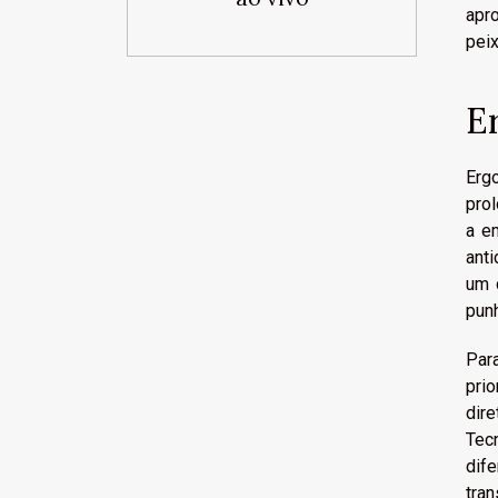
apr
pei
E
Erg
pro
a e
ant
um 
pun
Par
pri
dir
Tec
dif
tra