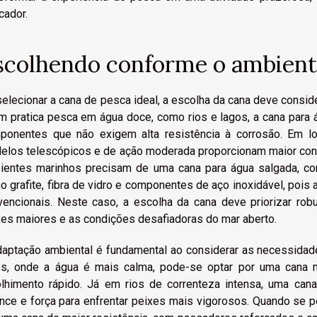
cador.
scolhendo conforme o ambien
selecionar a cana de pesca ideal, a escolha da cana deve consi
m pratica pesca em água doce, como rios e lagos, a cana para á
ponentes que não exigem alta resistência à corrosão. Em lo
elos telescópicos e de ação moderada proporcionam maior contr
ientes marinhos precisam de uma cana para água salgada, con
 grafite, fibra de vidro e componentes de aço inoxidável, pois
vencionais. Neste caso, a escolha da cana deve priorizar ro
xes maiores e as condições desafiadoras do mar aberto.
daptação ambiental é fundamental ao considerar as necessida
os, onde a água é mais calma, pode-se optar por uma cana ma
olhimento rápido. Já em rios de correnteza intensa, uma can
ance e força para enfrentar peixes mais vigorosos. Quando se 