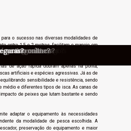
 para o sucesso nas diversas modalidades de
te entre 1,5 e 2 metros, facilitam o manejo em
stratégias de apostas
o as regras do jogo?
stadores iniciantes
m cassinos online?
íqueis temáticos?
scrição ao máximo
ica dos cassinos
 cassino online?
os portugueses
os portugueses
stas ao vivo
seguras?
 modelos mais longos, acima de 2,4 metros,
 peixes de grande porte. A escolha entre ação
anas de ação rápida dobram apenas na ponta,
scas artificiais e espécies agressivas. Já as de
equilibrando sensibilidade e resistência, sendo
 médio e diferentes tipos de isca. As canas de
 impacto de peixes que lutam bastante e sendo
ite adaptar o equipamento às necessidades
endente da modalidade de pesca escolhida. A
pescador, preservação do equipamento e maior