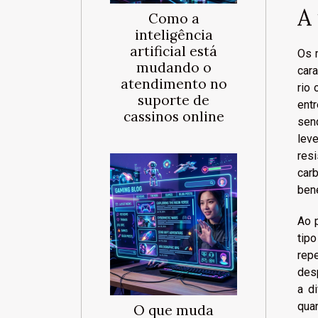
A
Como a
inteligência
artificial está
Os 
mudando o
car
atendimento no
rio
suporte de
ent
cassinos online
sen
lev
res
car
bene
Ao p
tip
rep
des
a d
qua
O que muda