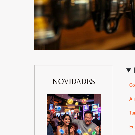
NOVIDADES
Co
A 
Ta
Er