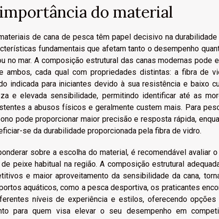
 importância do material
materiais de cana de pesca têm papel decisivo na durabilidade 
acterísticas fundamentais que afetam tanto o desempenho quanto
 ou no mar. A composição estrutural das canas modernas pode e
re ambos, cada qual com propriedades distintas: a fibra de vi
do indicada para iniciantes devido à sua resistência e baixo 
eza e elevada sensibilidade, permitindo identificar até as 
istentes a abusos físicos e geralmente custem mais. Para pes
bono pode proporcionar maior precisão e resposta rápida, enqu
ficiar-se da durabilidade proporcionada pela fibra de vidro.
onderar sobre a escolha do material, é recomendável avaliar o 
o de peixe habitual na região. A composição estrutural adequa
etitivos e maior aproveitamento da sensibilidade da cana, torn
portos aquáticos, como a pesca desportiva, os praticantes enc
iferentes níveis de experiência e estilos, oferecendo opções 
nto para quem visa elevar o seu desempenho em competiç