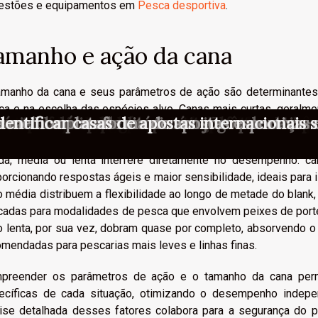
estões e equipamentos em
Pesca desportiva
.
amanho e ação da cana
amanho da cana e seus parâmetros de ação são determinantes
ca e na escolha das espécies alvo. Canas mais curtas, geralmen
ts: um caminho inesperado para dominar e
tes: por que a regulamentação está mudand
nas ofertas de bônus: como afetam os apo
mpulsiona os jogadores a buscarem bônus e
uas chances de vitória em jogos de caça-n
o conhecidas para aproveitar bônus de in
vos: modalidade que vem mudando a dinâm
 melhor plataforma de apostas esportivas e
ósito: análise de um fenómeno que cativa 
por trás do apelo das promoções nos casin
 micro-momentos nas decisões durante apo
entificar casas de apostas internacionais 
ais de vegetação densa ou embarcações pequenas, enquanto
sibilitam lançamentos extensos e maior controle na briga com
ida, média ou lenta interfere diretamente no desempenho: c
orcionando respostas ágeis e maior sensibilidade, ideais para i
 média distribuem a flexibilidade ao longo de metade do blank, 
icadas para modalidades de pesca que envolvem peixes de porte
o lenta, por sua vez, dobram quase por completo, absorvendo o
mendadas para pescarias mais leves e linhas finas.
preender os parâmetros de ação e o tamanho da cana perm
ecíficas de cada situação, otimizando o desempenho indep
lise detalhada desses fatores colabora para a segurança do 