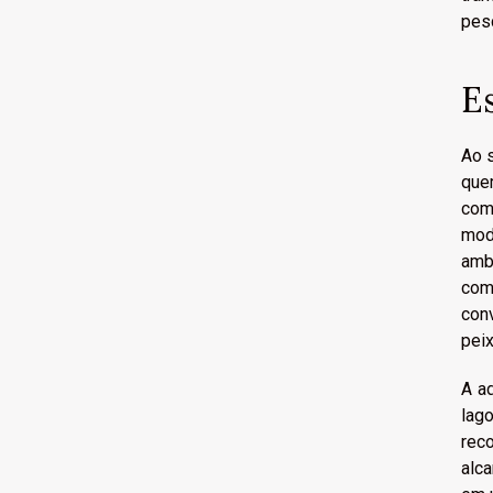
pes
E
Ao 
que
com
mod
amb
como
con
pei
A a
lag
rec
alc