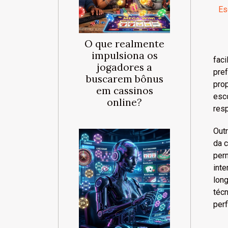
Es
O que realmente
impulsiona os
fac
jogadores a
pref
buscarem bônus
pro
em cassinos
esc
online?
resp
Outr
da c
per
int
lon
téc
perf