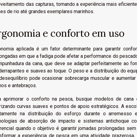
oveitamento das capturas, tornando a experiência mais eficien
xes de rio até grandes exemplares marinhos.
rgonomia e conforto em uso
onomia aplicada é um fator determinante para garantir conf
longadas em que a fadiga pode afetar a performance do pescador
mpunhadura da cana, que deve se adaptar perfeitamente ao fo
iderrapantes e suaves ao toque. O peso e a distribuição do e
desequilíbrio pode ocasionar sobrecarga muscular e aumentar 
hos e antebraços.
a aprimorar o conforto na pesca, busque modelos de cana 
orizando curvas suaves e pontos de apoio estratégicos. A esc
etamente na distribuição do esforço durante o arremesso e
nologias de absorção de impacto e sistemas antichoque co
erencial quando o objetivo é garantir jornadas prolongadas se
nsformar a experiência de pesca em uma atividade prazerosa