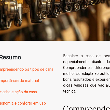
Escolher a cana de pes
Resumo
especialmente diante d
Compreender as diferença
mpreendendo os tipos de cana
melhor se adapta ao estilo
bons resultados e experiê
importância do material
dicas valiosas que vão aj
técnica.
manho e ação da cana
gonomia e conforto em uso
Compreenden