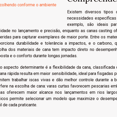
colhendo conforme o ambiente
Existem diversos tipos
necessidades específicas 
exemplo, são ideais par
ilidade no lançamento e precisão, enquanto as canas casting o
eridas para capturar exemplares de maior porte. Entre os mater
porciona durabilidade e tolerância a impactos, e o carbono, 
olha dos materiais de cana tem impacto direto no desempenho
osta e o conforto durante longas jornadas.
o aspecto determinante é a flexibilidade da cana, classificada 
ana rápida resulta em maior sensibilidade, ideal para fisgada
mitem trabalhar iscas vivas e dão melhor controle durante a
erfere na escolha de cana: varas curtas favorecem pescarias em
gas oferecem maior alcance nos lançamentos em rios largo
nicos permite selecionar um modelo que maximize o desempe
il de cada praticante.