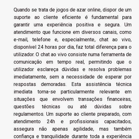
Quando se trata de jogos de azar online, dispor de um
suporte ao cliente eficiente é fundamental para
garantir uma experiência positiva e segura. Um
atendimento que funcione em diversos canais, como
e-mail, telefone e, especialmente, chat ao vivo,
disponível 24 horas por dia, faz total diferença para o
utilizador. O chat ao vivo consiste numa ferramenta de
comunicação em tempo real, permitindo que o
utilizador esclareça dúvidas e resolva problemas
imediatamente, sem a necessidade de esperar por
respostas demoradas. Esta assistência técnica
imediata torna-se particularmente relevante em
situações que envolvem transações financeiras,
questões técnicas ou até dúvidas sobre
regulamentos. Um suporte ao cliente preparado, com
atendimento 24h e profissionais capacitados,
assegura não apenas agilidade, mas também
confiança e tranquilidade durante toda a experiência