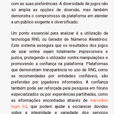
com as suas preferências. A diversidade de jogos não
só amplia as opções de diversão, mas também
demonstra o compromisso da plataforma em atender
a um público exigente e diversificado.
Um ponto essencial para analisar é a utilização da
tecnologia RNG, ou Gerador de Números Aleatórios.
Este sistema assegura que os resultados dos jogos
de azar online sejam totalmente imprevisíveis e
justos, protegendo o utilizador contra manipulações e
promovendo a confiança na plataforma. Plataformas
que demonstram transparência no uso de RNG, como
as recomendadas por entidades confiáveis, são
preferidas por jogadores informados. A confiança
também pode ser reforçada pela pesquisa em fóruns
especializados ou por experiências partilhadas, como
as informações encontradas através de
marvelbet
login bd
, que podem ajudar a esclarecer dúvidas
sobre a integridade e variedade dos serviços