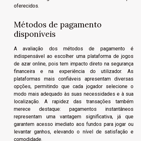
oferecidos.
Métodos de pagamento
disponíveis
A avaliação dos métodos de pagamento é
indispensável ao escolher uma plataforma de jogos
de azar online, pois tem impacto direto na segurança
financeira e na experiência do utilizador. As
plataformas mais confiáveis apresentam diversas
opções, permitindo que cada jogador selecione o
modo mais adequado às suas necessidades e à sua
localização. A rapidez das transações também
merece destaque: pagamentos instantâneos
representam uma vantagem significativa, já que
garantem acesso imediato aos fundos para jogar ou
levantar ganhos, elevando o nível de satisfação e
comodidade.