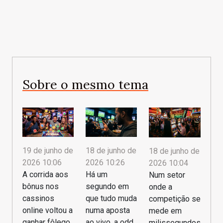
Sobre o mesmo tema
19 de junho de
18 de junho de
18 de junho de
2026 10:06
2026 10:26
2026 10:04
A corrida aos
Há um
Num setor
bônus nos
segundo em
onde a
cassinos
que tudo muda
competição se
online voltou a
numa aposta
mede em
ganhar fôlego
ao vivo, a odd
milissegundos