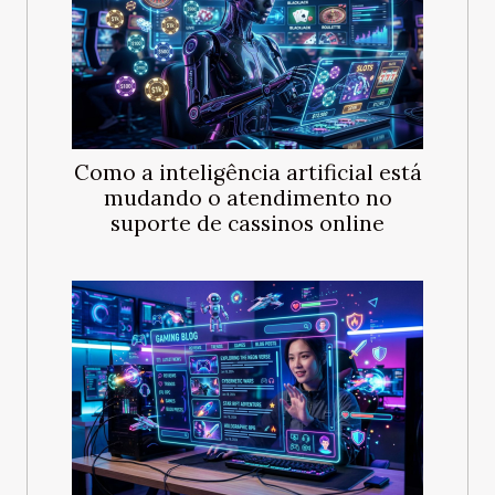
Como a inteligência artificial está
mudando o atendimento no
suporte de cassinos online