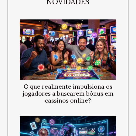
NOVIDADES
O que realmente impulsiona os
jogadores a buscarem bônus em
cassinos online?