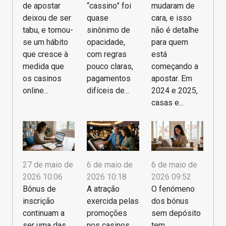
de apostar
“cassino” foi
mudaram de
deixou de ser
quase
cara, e isso
tabu, e tornou-
sinônimo de
não é detalhe
se um hábito
opacidade,
para quem
que cresce à
com regras
está
medida que
pouco claras,
começando a
os casinos
pagamentos
apostar. Em
online...
difíceis de...
2024 e 2025,
casas e...
27 de maio de
6 de maio de
6 de maio de
2026 10:06
2026 10:18
2026 09:52
Bônus de
A atração
O fenómeno
inscrição
exercida pelas
dos bónus
continuam a
promoções
sem depósito
ser uma das
nos casinos
tem