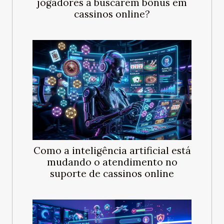
jogadores a buscarem bônus em
cassinos online?
Como a inteligência artificial está
mudando o atendimento no
suporte de cassinos online