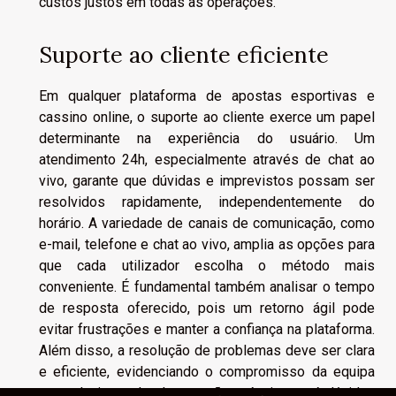
custos justos em todas as operações.
Suporte ao cliente eficiente
Em qualquer plataforma de apostas esportivas e
cassino online, o suporte ao cliente exerce um papel
determinante na experiência do usuário. Um
atendimento 24h, especialmente através de chat ao
vivo, garante que dúvidas e imprevistos possam ser
resolvidos rapidamente, independentemente do
horário. A variedade de canais de comunicação, como
e-mail, telefone e chat ao vivo, amplia as opções para
que cada utilizador escolha o método mais
conveniente. É fundamental também analisar o tempo
de resposta oferecido, pois um retorno ágil pode
evitar frustrações e manter a confiança na plataforma.
Além disso, a resolução de problemas deve ser clara
e eficiente, evidenciando o compromisso da equipa
em solucionar desde questões técnicas até dúvidas