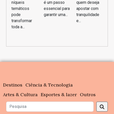
níqueis
é um passo
quem deseja
temáticos
essencial para
apostar com
pode
garantir uma...
tranquilidade
transformar
e...
toda a...
Destinos
Ciência & Tecnologia
Artes & Cultura
Esportes & lazer
Outros