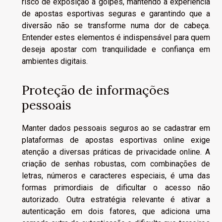
risco de exposição a golpes, mantendo a experiência
de apostas esportivas seguras e garantindo que a
diversão não se transforme numa dor de cabeça.
Entender estes elementos é indispensável para quem
deseja apostar com tranquilidade e confiança em
ambientes digitais.
Proteção de informações
pessoais
Manter dados pessoais seguros ao se cadastrar em
plataformas de apostas esportivas online exige
atenção a diversas práticas de privacidade online. A
criação de senhas robustas, com combinações de
letras, números e caracteres especiais, é uma das
formas primordiais de dificultar o acesso não
autorizado. Outra estratégia relevante é ativar a
autenticação em dois fatores, que adiciona uma