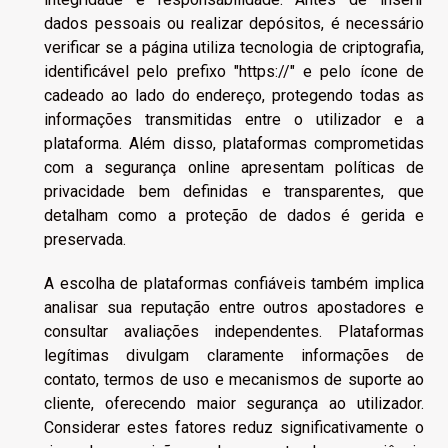
dados pessoais ou realizar depósitos, é necessário
verificar se a página utiliza tecnologia de criptografia,
identificável pelo prefixo "https://" e pelo ícone de
cadeado ao lado do endereço, protegendo todas as
informações transmitidas entre o utilizador e a
plataforma. Além disso, plataformas comprometidas
com a segurança online apresentam políticas de
privacidade bem definidas e transparentes, que
detalham como a proteção de dados é gerida e
preservada.
A escolha de plataformas confiáveis também implica
analisar sua reputação entre outros apostadores e
consultar avaliações independentes. Plataformas
legítimas divulgam claramente informações de
contato, termos de uso e mecanismos de suporte ao
cliente, oferecendo maior segurança ao utilizador.
Considerar estes fatores reduz significativamente o