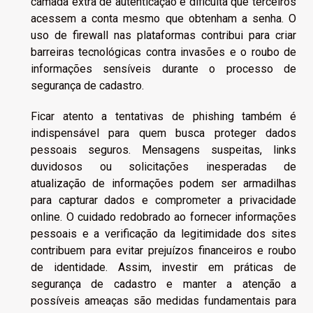
camada extra de autenticação e dificulta que terceiros
acessem a conta mesmo que obtenham a senha. O
uso de firewall nas plataformas contribui para criar
barreiras tecnológicas contra invasões e o roubo de
informações sensíveis durante o processo de
segurança de cadastro.
Ficar atento a tentativas de phishing também é
indispensável para quem busca proteger dados
pessoais seguros. Mensagens suspeitas, links
duvidosos ou solicitações inesperadas de
atualização de informações podem ser armadilhas
para capturar dados e comprometer a privacidade
online. O cuidado redobrado ao fornecer informações
pessoais e a verificação da legitimidade dos sites
contribuem para evitar prejuízos financeiros e roubo
de identidade. Assim, investir em práticas de
segurança de cadastro e manter a atenção a
possíveis ameaças são medidas fundamentais para