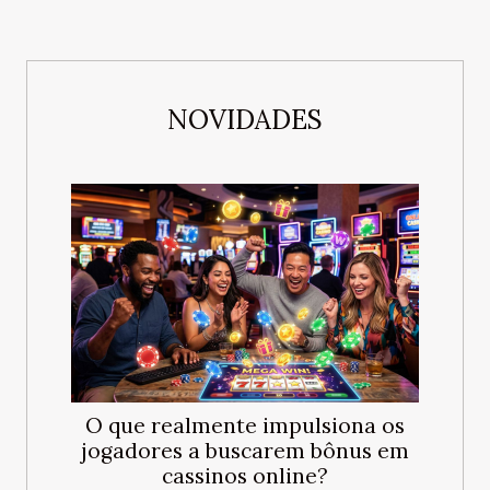
NOVIDADES
O que realmente impulsiona os
jogadores a buscarem bônus em
cassinos online?