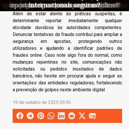
evita muitos riscos.
aproveitar bônus de inscrição ao máximo
regulamentação está mudando as regras
inesperado para dominar estratégias de
a buscarem bônus em cassinos online?
como afetam os apostadores iniciantes
em jogos de caça-níqueis temáticos?
fenómeno que cativa os portugueses
promoções nos casinos portugueses
apostas esportivas e cassino online?
mudando a dinâmica dos cassinos
decisões durante apostas ao vivo
internacionais seguras?
do jogo?
apostas
Além de estar atento às práticas suspeitas, é
determinante reportar imediatamente qualquer
atividade duvidosa às autoridades competentes.
Denunciar tentativas de fraude contribui para ampliar a
segurança em apostas, protegendo outros
utilizadores e ajudando a identificar padrões de
fraudes online. Caso note algo fora do normal, como
mudanças repentinas no site, comunicações não
solicitadas ou pedidos inusitados de dados
bancários, não hesite em procurar ajuda e seguir as
orientações das entidades reguladoras, fortalecendo
a prevenção de golpes neste ambiente digital.
19 de outubro de 2025 09:36