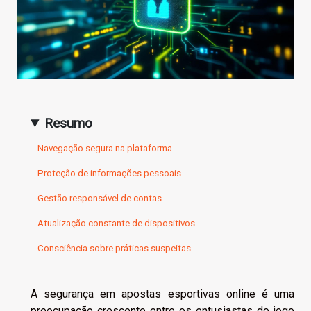
Resumo
Navegação segura na plataforma
Proteção de informações pessoais
Gestão responsável de contas
Atualização constante de dispositivos
Consciência sobre práticas suspeitas
A segurança em apostas esportivas online é uma
preocupação crescente entre os entusiastas do jogo