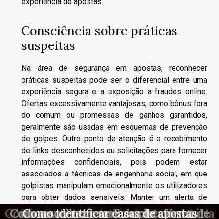
experiência de apostas.
Consciência sobre práticas
suspeitas
Na área de segurança em apostas, reconhecer
práticas suspeitas pode ser o diferencial entre uma
experiência segura e a exposição a fraudes online.
Ofertas excessivamente vantajosas, como bônus fora
do comum ou promessas de ganhos garantidos,
geralmente são usadas em esquemas de prevenção
de golpes. Outro ponto de atenção é o recebimento
de links desconhecidos ou solicitações para fornecer
informações confidenciais, pois podem estar
associados a técnicas de engenharia social, em que
golpistas manipulam emocionalmente os utilizadores
para obter dados sensíveis. Manter um alerta de
segurança constante e saber identificar esses sinais
Mudanças recentes nas ofertas de bônus:
O que realmente impulsiona os jogadores
Bônus progressivos: modalidade que vem
Como maximizar suas chances de vitória
Como escolher a melhor plataforma de
Demonstrações de slots: um caminho
Estratégias pouco conhecidas para
Bónus sem depósito: análise de um
Cassinos transparentes: por que a
Como identificar casas de apostas
O papel dos micro-momentos nas
A psicologia por trás do apelo das