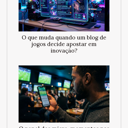
O que muda quando um blog de
jogos decide apostar em
inovação?