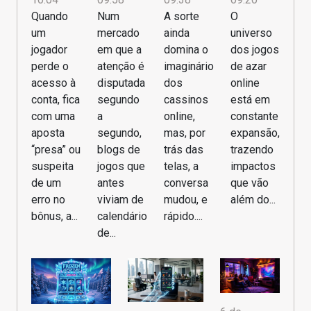
Quando
O
Num
A sorte
um
universo
mercado
ainda
jogador
dos jogos
em que a
domina o
perde o
de azar
atenção é
imaginário
acesso à
online
disputada
dos
conta, fica
está em
segundo
cassinos
com uma
constante
a
online,
aposta
expansão,
segundo,
mas, por
“presa” ou
trazendo
blogs de
trás das
suspeita
impactos
jogos que
telas, a
de um
que vão
antes
conversa
erro no
além do...
viviam de
mudou, e
bônus, a...
calendário
rápido....
de...