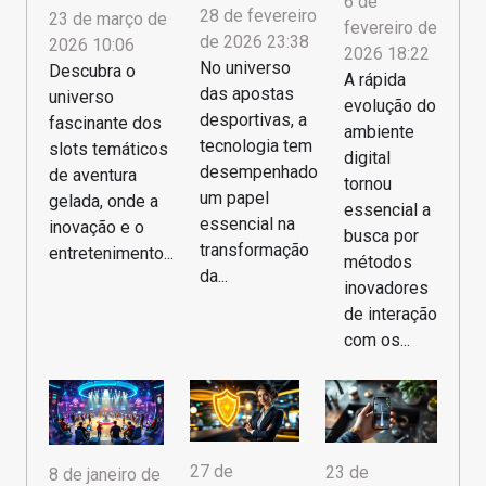
6 de
28 de fevereiro
23 de março de
fevereiro de
de 2026 23:38
2026 10:06
2026 18:22
No universo
Descubra o
A rápida
das apostas
universo
evolução do
desportivas, a
fascinante dos
ambiente
tecnologia tem
slots temáticos
digital
desempenhado
de aventura
tornou
um papel
gelada, onde a
essencial a
essencial na
inovação e o
busca por
transformação
entretenimento...
métodos
da...
inovadores
de interação
com os...
27 de
23 de
8 de janeiro de