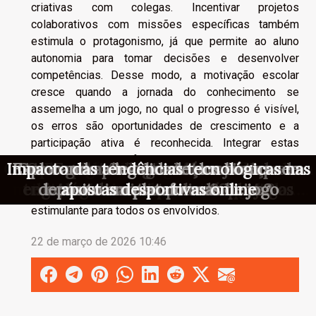
criativas com colegas. Incentivar projetos
colaborativos com missões específicas também
estimula o protagonismo, já que permite ao aluno
autonomia para tomar decisões e desenvolver
competências. Desse modo, a motivação escolar
cresce quando a jornada do conhecimento se
assemelha a um jogo, no qual o progresso é visível,
os erros são oportunidades de crescimento e a
participação ativa é reconhecida. Integrar estas
práticas nas plataformas digitais contribui para
Como os jogos de azar online influenciam
Impacto das tendências tecnológicas nas
Explorando a legalidade dos bónus sem
O que muda quando um blog de jogos
Como um aplicativo de torneiras pode
Como garantir segurança e justiça em
Como as táticas de gerenciamento de
Explorando a mecânica inovadora de
Como a tecnologia está moldando o
Como a inteligência artificial está
Benefícios de usar ferramentas
Explorando novas formas de
ambientes mais dinâmicos e eficazes, tornando o
mudando o atendimento no suporte de
engajamento online através de jogos
tecnológicas em apostas desportivas
risco redefinem a sorte nos cassinos
slots temáticos de aventura gelada
depósito em plataformas de jogo
futuro das apostas em eSports?
economizar tempo e dinheiro?
decide apostar em inovação?
apostas desportivas online
as redes sociais?
cassinos online?
processo educativo uma experiência enriquecedora e
cassinos online
online
estimulante para todos os envolvidos.
22 de março de 2026 10:46