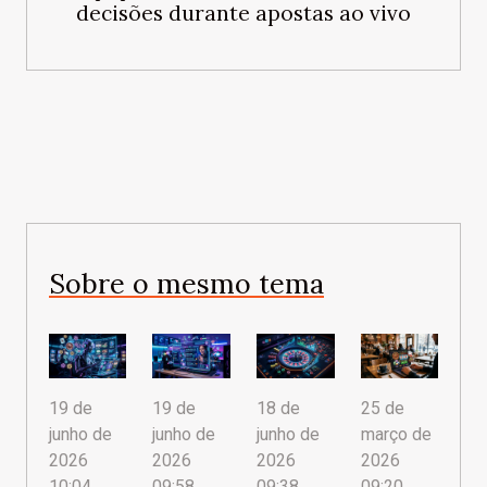
decisões durante apostas ao vivo
Sobre o mesmo tema
19 de
25 de
19 de
18 de
junho de
março de
junho de
junho de
2026
2026
2026
2026
10:04
09:20
09:58
09:38