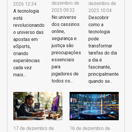
dezembro de
dezembro de
2026 12:34
2025 09:32
2025 10:04
A tecnologia
No universo
Descobrir
está
dos cassinos
como a
revolucionando
online,
tecnologia
o universo das
segurança e
pode
apostas em
justiça são
transformar
eSports,
preocupações
tarefas do dia
criando
essenciais
a dia é
experiências
para
fascinante,
cada vez
jogadores de
principalmente
mais...
todos os...
quando se...
17 de dezembro de
16 de dezembro de