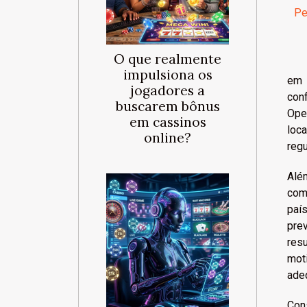
Pe
O que realmente
impulsiona os
em 
jogadores a
con
buscarem bônus
Ope
em cassinos
loc
online?
regu
Alé
com
país
pre
res
mot
adeq
Cons