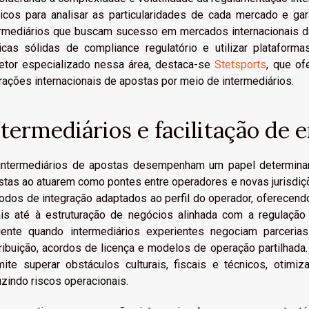
ídicos para analisar as particularidades de cada mercado e g
ermediários que buscam sucesso em mercados internacionais d
ticas sólidas de compliance regulatório e utilizar platafor
retor especializado nessa área, destaca-se
Stetsports
, que of
ações internacionais de apostas por meio de intermediários.
ntermediários e facilitação de 
intermediários de apostas desempenham um papel determinan
stas ao atuarem como pontes entre operadores e novas jurisdiç
odos de integração adaptados ao perfil do operador, oferecen
ais até à estruturação de negócios alinhada com a regulação 
ciente quando intermediários experientes negociam parceri
ribuição, acordos de licença e modelos de operação partilhada.
mite superar obstáculos culturais, fiscais e técnicos, oti
zindo riscos operacionais.