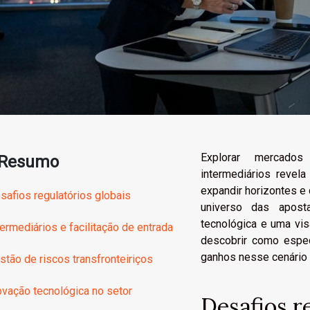
Explorar mercados
Resumo
intermediários revel
expandir horizontes e 
safios regulatórios globais
universo das aposta
tecnológica e uma vis
termediários e facilitação de entrada
descobrir como espe
ganhos nesse cenário 
stão de riscos transfronteiriços
ovação tecnológica no setor
Desafios r