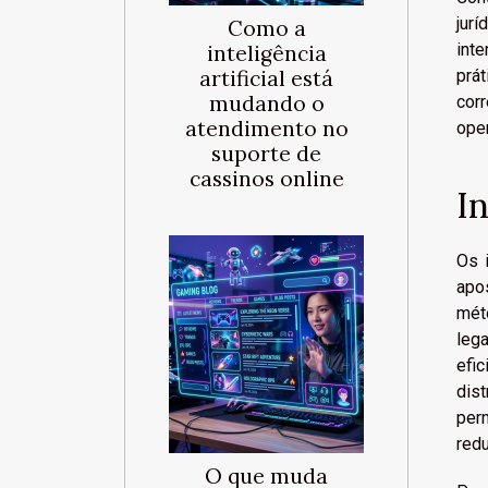
jur
Como a
int
inteligência
artificial está
prá
mudando o
cor
atendimento no
oper
suporte de
cassinos online
I
Os 
apo
mét
leg
efi
dist
per
redu
O que muda