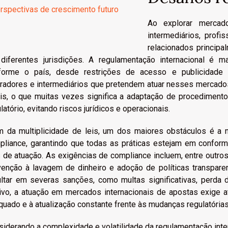
rspectivas de crescimento futuro
Ao explorar mercad
intermediários, prof
relacionados principa
diferentes jurisdições. A regulamentação internacional é
forme o país, desde restrições de acesso e publicidade a
radores e intermediários que pretendem atuar nesses mercados 
ais, o que muitas vezes significa a adaptação de procedimento
latório, evitando riscos jurídicos e operacionais.
m da multiplicidade de leis, um dos maiores obstáculos é a
pliance, garantindo que todas as práticas estejam em confor
 de atuação. As exigências de compliance incluem, entre outros f
venção à lavagem de dinheiro e adoção de políticas transpa
ultar em severas sanções, como multas significativas, perda
ivo, a atuação em mercados internacionais de apostas exige 
uado e à atualização constante frente às mudanças regulatórias
iderando a complexidade e volatilidade da regulamentação inter