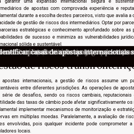
a garantir uma expansão internacional segura e sustentá
ermediários de apostas com comprovada experiência e reputa
amental durante a escolha destes parceiros, visto que avalia a c
acidade de gestão de riscos dos intermediários. Optar por parc
parcerias estratégicas e conhecimento aprofundado sobre as 
babilidades de sucesso e minimiza as vulnerabilidades jurídi
rnacional sólida e sustentável.
ts: um caminho inesperado para dominar e
tes: por que a regulamentação está mudand
nas ofertas de bônus: como afetam os apo
mpulsiona os jogadores a buscarem bônus e
uas chances de vitória em jogos de caça-n
o conhecidas para aproveitar bônus de in
vos: modalidade que vem mudando a dinâm
 melhor plataforma de apostas esportivas e
ósito: análise de um fenómeno que cativa 
por trás do apelo das promoções nos casin
 micro-momentos nas decisões durante apo
entificar casas de apostas internacionais 
estão de riscos transfronteiriç
 apostas internacionais, a gestão de riscos assume um pa
tentáveis entre diferentes jurisdições. As operações de apost
 série de desafios, sendo os riscos cambiais, reputacionais
tilidade das taxas de câmbio pode afetar significativamente os
damental implementar mecanismos de monitorização e estratég
ervas em múltiplas moedas. Paralelamente, a avaliação de ri
tes envolvidas, pois qualquer incidente pode comprometer a 
ladores locais.