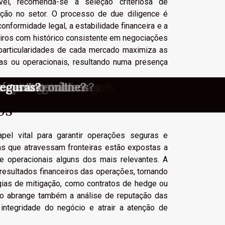
vel, recomenda-se a seleção criteriosa de
ção no setor. O processo de due diligence é
onformidade legal, a estabilidade financeira e a
eiros com histórico consistente em negociações
particularidades de cada mercado maximiza as
cas ou operacionais, resultando numa presença
stratégias de apostas
o as regras do jogo?
stadores iniciantes
m cassinos online?
íqueis temáticos?
scrição ao máximo
ica dos cassinos
 cassino online?
os portugueses
os portugueses
stas ao vivo
seguras?
os
pel vital para garantir operações seguras e
as que atravessam fronteiras estão expostas a
 e operacionais alguns dos mais relevantes. A
 resultados financeiros das operações, tornando
ias de mitigação, como contratos de hedge ou
sco abrange também a análise de reputação das
integridade do negócio e atrair a atenção de