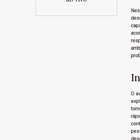
Nest
des
cap
aco
res
amb
prob
I
O a
exp
tor
ráp
con
pes
des