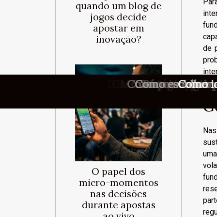
Par
quando um blog de
int
jogos decide
fund
apostar em
cap
inovação?
de 
pro
inte
Demonstrações de slo
Cassinos transparen
Mudanças recentes 
O que realmente i
Como maximizar s
Estratégias pouc
Bônus progressi
Como escolher a
Bónus sem dep
A psicologia 
O papel dos
Como id
G
Nas
sus
uma
vola
O papel dos
fun
micro-momentos
res
nas decisões
par
durante apostas
regu
ao vivo