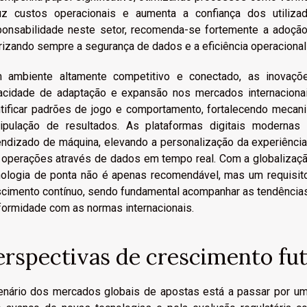
uz custos operacionais e aumenta a confiança dos utiliz
ponsabilidade neste setor, recomenda-se fortemente a adoção
rizando sempre a segurança de dados e a eficiência operacional 
 ambiente altamente competitivo e conectado, as inovaç
acidade de adaptação e expansão nos mercados internaciona
ntificar padrões de jogo e comportamento, fortalecendo meca
ipulação de resultados. As plataformas digitais modernas in
endizado de máquina, elevando a personalização da experiência
 operações através de dados em tempo real. Com a globalizaçã
nologia de ponta não é apenas recomendável, mas um requisito p
scimento contínuo, sendo fundamental acompanhar as tendências
formidade com as normas internacionais.
erspectivas de crescimento fu
enário dos mercados globais de apostas está a passar por uma