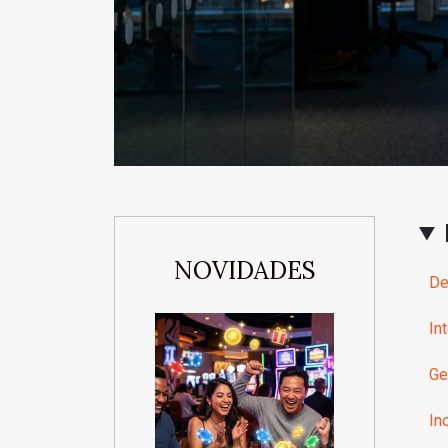
NOVIDADES
De
In
Ge
In