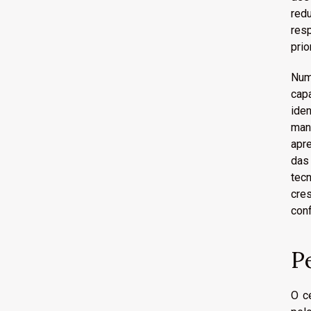
red
res
prio
Num
cap
ide
man
apr
das
tec
cre
con
P
O c