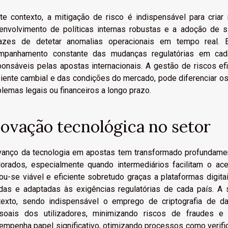
e contexto, a mitigação de risco é indispensável para criar r
envolvimento de políticas internas robustas e a adoção de s
azes de detetar anomalias operacionais em tempo real. 
mpanhamento constante das mudanças regulatórias em cad
ponsáveis pelas apostas internacionais. A gestão de riscos ef
iente cambial e das condições do mercado, pode diferenciar 
lemas legais ou financeiros a longo prazo.
novação tecnológica no setor
vanço da tecnologia em apostas tem transformado profundame
lorados, especialmente quando intermediários facilitam o ace
nou-se viável e eficiente sobretudo graças a plataformas digit
idas e adaptadas às exigências regulatórias de cada país. A
texto, sendo indispensável o emprego de criptografia de da
soais dos utilizadores, minimizando riscos de fraudes e
empenha papel significativo, otimizando processos como verifi