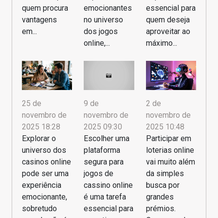
quem procura
emocionantes
essencial para
vantagens
no universo
quem deseja
em...
dos jogos
aproveitar ao
online,...
máximo...
25 de
9 de
2 de
novembro de
novembro de
novembro de
2025 18:28
2025 09:30
2025 10:48
Explorar o
Escolher uma
Participar em
universo dos
plataforma
loterias online
casinos online
segura para
vai muito além
pode ser uma
jogos de
da simples
experiência
cassino online
busca por
emocionante,
é uma tarefa
grandes
sobretudo
essencial para
prémios.