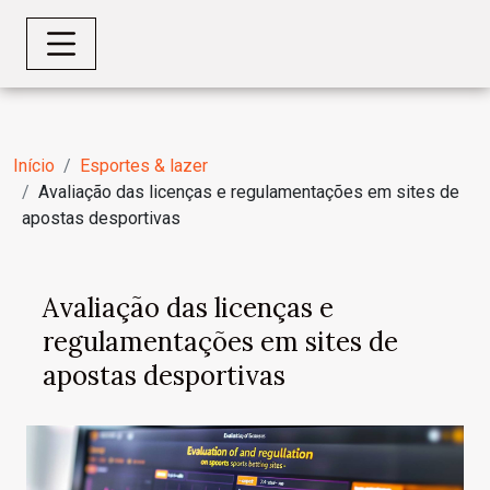
Início
Esportes & lazer
Avaliação das licenças e regulamentações em sites de
apostas desportivas
Avaliação das licenças e
regulamentações em sites de
apostas desportivas