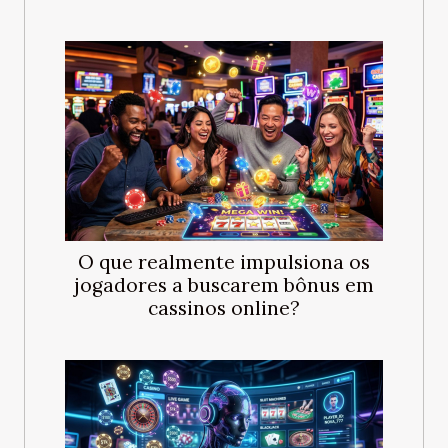
O que realmente impulsiona os
jogadores a buscarem bônus em
cassinos online?