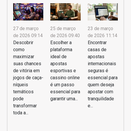
27 de março
25 de março
23 de março
de 2026 09:14
de 2026 09:40
de 2026 11:14
Descobrir
Escolher a
Encontrar
como
plataforma
casas de
maximizar
ideal de
apostas
suas chances
apostas
internacionais
de vitória em
esportivas e
seguras é
jogos de caça-
cassino online
essencial para
níqueis
é um passo
quem deseja
temáticos
essencial para
apostar com
pode
garantir uma...
tranquilidade
transformar
e...
toda a...