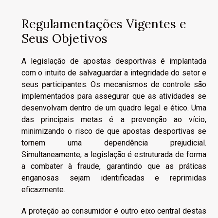
Regulamentações Vigentes e
Seus Objetivos
A legislação de apostas desportivas é implantada
com o intuito de salvaguardar a integridade do setor e
seus participantes. Os mecanismos de controle são
implementados para assegurar que as atividades se
desenvolvam dentro de um quadro legal e ético. Uma
das principais metas é a prevenção ao vício,
minimizando o risco de que apostas desportivas se
tornem uma dependência prejudicial.
Simultaneamente, a legislação é estruturada de forma
a combater à fraude, garantindo que as práticas
enganosas sejam identificadas e reprimidas
eficazmente.
A proteção ao consumidor é outro eixo central destas