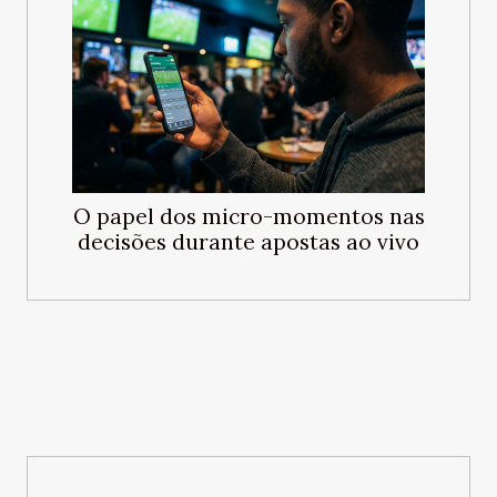
O papel dos micro-momentos nas
decisões durante apostas ao vivo