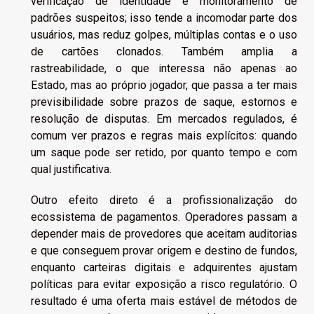
verificação de identidade e monitoramento de
padrões suspeitos; isso tende a incomodar parte dos
usuários, mas reduz golpes, múltiplas contas e o uso
de cartões clonados. Também amplia a
rastreabilidade, o que interessa não apenas ao
Estado, mas ao próprio jogador, que passa a ter mais
previsibilidade sobre prazos de saque, estornos e
resolução de disputas. Em mercados regulados, é
comum ver prazos e regras mais explícitos: quando
um saque pode ser retido, por quanto tempo e com
qual justificativa.
Outro efeito direto é a profissionalização do
ecossistema de pagamentos. Operadores passam a
depender mais de provedores que aceitam auditorias
e que conseguem provar origem e destino de fundos,
enquanto carteiras digitais e adquirentes ajustam
políticas para evitar exposição a risco regulatório. O
resultado é uma oferta mais estável de métodos de