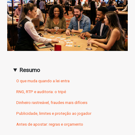
Resumo
O que muda quando a lei entra
RNG, RTP e auditoria: o tripé
Dinheiro rastreável, fraudes mais difíceis
Publicidade, limites e proteção ao jogador
Antes de apostar: regras e orçamento