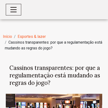
Início
Esportes & lazer
Cassinos transparentes: por que a regulamentação está
mudando as regras do jogo?
Cassinos transparentes: por que a
regulamentação está mudando as
regras do jogo?