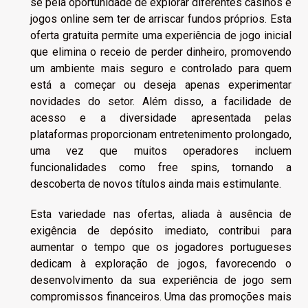
se pela oportunidade de explorar diferentes casinos e
jogos online sem ter de arriscar fundos próprios. Esta
oferta gratuita permite uma experiência de jogo inicial
que elimina o receio de perder dinheiro, promovendo
um ambiente mais seguro e controlado para quem
está a começar ou deseja apenas experimentar
novidades do setor. Além disso, a facilidade de
acesso e a diversidade apresentada pelas
plataformas proporcionam entretenimento prolongado,
uma vez que muitos operadores incluem
funcionalidades como free spins, tornando a
descoberta de novos títulos ainda mais estimulante.
Esta variedade nas ofertas, aliada à ausência de
exigência de depósito imediato, contribui para
aumentar o tempo que os jogadores portugueses
dedicam à exploração de jogos, favorecendo o
desenvolvimento da sua experiência de jogo sem
compromissos financeiros. Uma das promoções mais