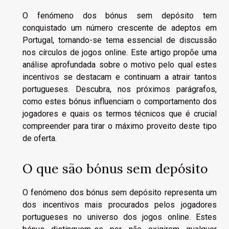
O fenómeno dos bónus sem depósito tem
conquistado um número crescente de adeptos em
Portugal, tornando-se tema essencial de discussão
nos círculos de jogos online. Este artigo propõe uma
análise aprofundada sobre o motivo pelo qual estes
incentivos se destacam e continuam a atrair tantos
portugueses. Descubra, nos próximos parágrafos,
como estes bónus influenciam o comportamento dos
jogadores e quais os termos técnicos que é crucial
compreender para tirar o máximo proveito deste tipo
de oferta.
O que são bónus sem depósito
O fenómeno dos bónus sem depósito representa um
dos incentivos mais procurados pelos jogadores
portugueses no universo dos jogos online. Estes