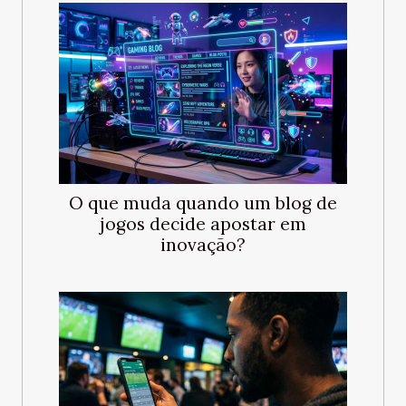
O que muda quando um blog de
jogos decide apostar em
inovação?