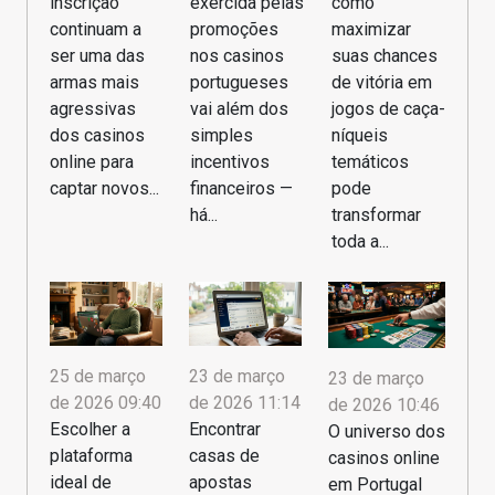
inscrição
exercida pelas
como
continuam a
promoções
maximizar
ser uma das
nos casinos
suas chances
armas mais
portugueses
de vitória em
agressivas
vai além dos
jogos de caça-
dos casinos
simples
níqueis
online para
incentivos
temáticos
captar novos...
financeiros —
pode
há...
transformar
toda a...
25 de março
23 de março
23 de março
de 2026 09:40
de 2026 11:14
de 2026 10:46
Escolher a
Encontrar
O universo dos
plataforma
casas de
casinos online
ideal de
apostas
em Portugal