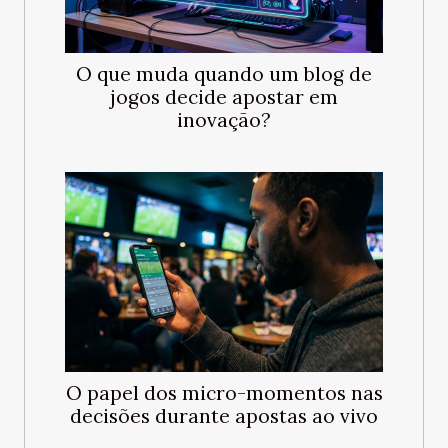
O que muda quando um blog de
jogos decide apostar em
inovação?
O papel dos micro-momentos nas
decisões durante apostas ao vivo