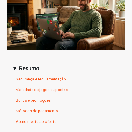
Resumo
Segurança e regulamentação
Variedade de jogos e apostas
Bônus e promoções
Métodos de pagamento
Atendimento ao cliente