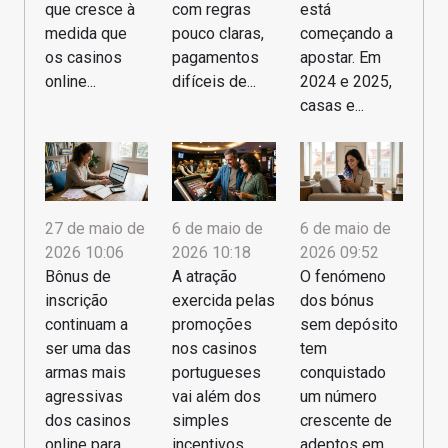
que cresce à
com regras
está
medida que
pouco claras,
começando a
os casinos
pagamentos
apostar. Em
online...
difíceis de...
2024 e 2025,
casas e...
27 de maio de
6 de maio de
6 de maio de
2026 10:06
2026 10:18
2026 09:52
Bônus de
A atração
O fenómeno
inscrição
exercida pelas
dos bónus
continuam a
promoções
sem depósito
ser uma das
nos casinos
tem
armas mais
portugueses
conquistado
agressivas
vai além dos
um número
dos casinos
simples
crescente de
online para
incentivos
adeptos em