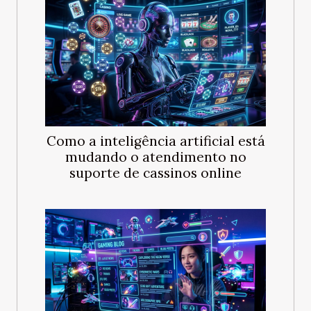
Como a inteligência artificial está
mudando o atendimento no
suporte de cassinos online