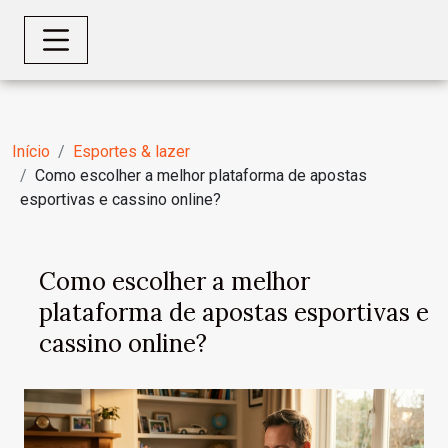
Início
Esportes & lazer
Como escolher a melhor plataforma de apostas
esportivas e cassino online?
Como escolher a melhor
plataforma de apostas esportivas e
cassino online?