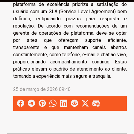
do jogo?
apostas
plataforma de excelência prioriza a satisfação do
usuário com um SLA (Service Level Agreement) bem
definido, estipulando prazos para resposta e
resolução. De acordo com recomendações de um
gerente de operações de plataforma, deve-se optar
por sites que ofereçam suporte eficiente,
transparente e que mantenham canais abertos
constantemente, como telefone, e-mail e chat ao vivo,
proporcionando acompanhamento contínuo. Estas
práticas elevam o padrão de atendimento ao cliente,
tornando a experiência mais segura e tranquila.
25 de março de 2026 09:40