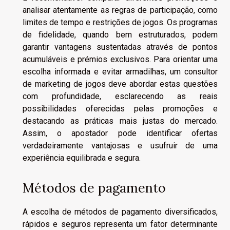
analisar atentamente as regras de participação, como
limites de tempo e restrições de jogos. Os programas
de fidelidade, quando bem estruturados, podem
garantir vantagens sustentadas através de pontos
acumuláveis e prémios exclusivos. Para orientar uma
escolha informada e evitar armadilhas, um consultor
de marketing de jogos deve abordar estas questões
com profundidade, esclarecendo as reais
possibilidades oferecidas pelas promoções e
destacando as práticas mais justas do mercado.
Assim, o apostador pode identificar ofertas
verdadeiramente vantajosas e usufruir de uma
experiência equilibrada e segura.
Métodos de pagamento
A escolha de métodos de pagamento diversificados,
rápidos e seguros representa um fator determinante