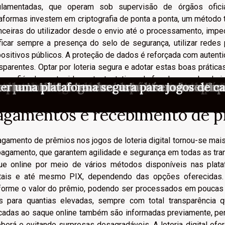
ulamentadas, que operam sob supervisão de órgãos oficia
taformas investem em criptografia de ponta a ponta, um método
anceiras do utilizador desde o envio até o processamento, im
ificar sempre a presença do selo de segurança, utilizar redes 
ositivos públicos. A proteção de dados é reforçada com autentic
sparentes. Optar por loteria segura e adotar estas boas práticas
 confiável e protegida contra tentativas de fraude ou roubo de i
 Reflexões sobre autocontrole em ambien
r uma plataforma segura para jogos de ca
mporários: devemos aproveitá-los ou desco
co para iniciantes em casinos sem investime
 iniciantes sobre bônus sem necessidade d
do o impacto do RTP na experiência de slo
aximizar ganhos em slots com alta volati
tas a fazer antes de aceitar um bônus de 
maximizar os ganhos com bónus sem dep
aliando a legalidade dos bónus sem depós
xplorando bónus sem depósito: vale a pen
É ético aproveitar os bónus de casino?
agamentos e recebimento de p
agamento de prêmios nos jogos de loteria digital tornou-se mai
agamento, que garantem agilidade e segurança em todas as tran
ue online por meio de vários métodos disponíveis nas plataf
itais e até mesmo PIX, dependendo das opções oferecidas
forme o valor do prêmio, podendo ser processados em poucas 
is para quantias elevadas, sempre com total transparência 
icadas ao saque online também são informadas previamente, per
berá e evitando surpresas desagradáveis. A loteria digital ofer