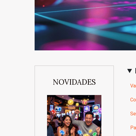
NOVIDADES
Va
Co
Se
Pa