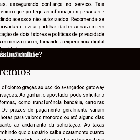
is, assegurando confiança no serviço. Tais
 técnico que protege as informações pessoais e
pedindo acessos não autorizados. Recomenda-se
privadas e evitar partilhar dados sensíveis em
ação de dois fatores e políticas de privacidade
 minimiza riscos, tornando a experiência digital
dentidade.
tes de apostas
ssino online?
nfiar deles?
nto inicial
e depósito
ts online
lidade?
cassino
ósito?
ito
a?
rêmios
s eficiente graças ao uso de avançados gateway
sações. Ao ganhar, o apostador pode solicitar o
ormas, como transferência bancária, carteiras
. Os prazos de pagamento geralmente variam
horas para valores menores ou até alguns dias
quanto ao andamento da solicitação. As taxas
mitindo que o usuário saiba exatamente quanto
ece praticidade ao eliminar etapas burocráticas