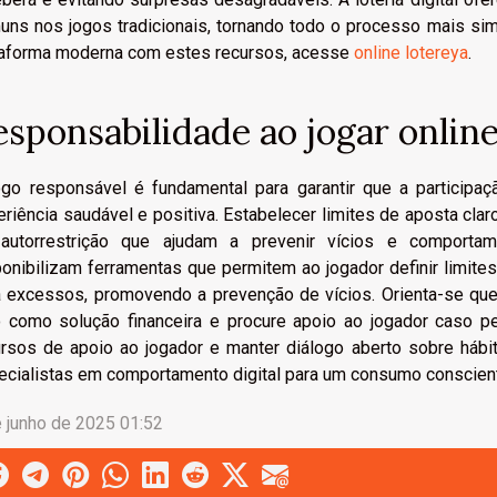
uns nos jogos tradicionais, tornando todo o processo mais sim
taforma moderna com estes recursos, acesse
online lotereya
.
esponsabilidade ao jogar onlin
ogo responsável é fundamental para garantir que a participa
riência saudável e positiva. Estabelecer limites de aposta claro
autorrestrição que ajudam a prevenir vícios e comportam
ponibilizam ferramentas que permitem ao jogador definir limite
a excessos, promovendo a prevenção de vícios. Orienta-se que o
o como solução financeira e procure apoio ao jogador caso per
ursos de apoio ao jogador e manter diálogo aberto sobre hábi
ecialistas em comportamento digital para um consumo conscient
e junho de 2025 01:52