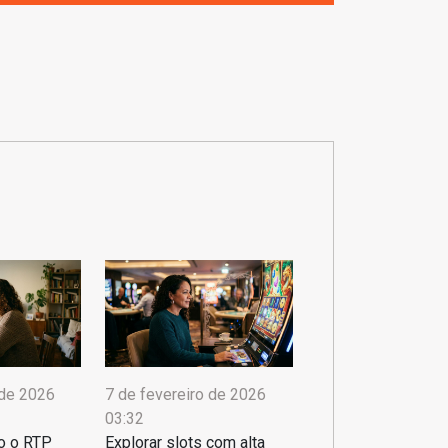
 de 2026
7 de fevereiro de 2026
03:32
o o RTP
Explorar slots com alta