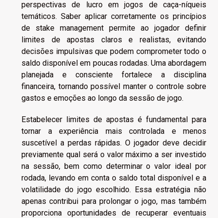
perspectivas de lucro em jogos de caça-níqueis
temáticos. Saber aplicar corretamente os princípios
de stake management permite ao jogador definir
limites de apostas claros e realistas, evitando
decisões impulsivas que podem comprometer todo o
saldo disponível em poucas rodadas. Uma abordagem
planejada e consciente fortalece a disciplina
financeira, tornando possível manter o controle sobre
gastos e emoções ao longo da sessão de jogo.
Estabelecer limites de apostas é fundamental para
tornar a experiência mais controlada e menos
suscetível a perdas rápidas. O jogador deve decidir
previamente qual será o valor máximo a ser investido
na sessão, bem como determinar o valor ideal por
rodada, levando em conta o saldo total disponível e a
volatilidade do jogo escolhido. Essa estratégia não
apenas contribui para prolongar o jogo, mas também
proporciona oportunidades de recuperar eventuais