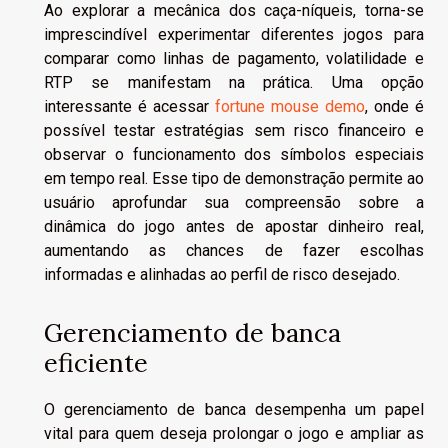
Ao explorar a mecânica dos caça-níqueis, torna-se
imprescindível experimentar diferentes jogos para
comparar como linhas de pagamento, volatilidade e
RTP se manifestam na prática. Uma opção
interessante é acessar
fortune mouse demo
, onde é
possível testar estratégias sem risco financeiro e
observar o funcionamento dos símbolos especiais
em tempo real. Esse tipo de demonstração permite ao
usuário aprofundar sua compreensão sobre a
dinâmica do jogo antes de apostar dinheiro real,
aumentando as chances de fazer escolhas
informadas e alinhadas ao perfil de risco desejado.
Gerenciamento de banca
eficiente
O gerenciamento de banca desempenha um papel
vital para quem deseja prolongar o jogo e ampliar as