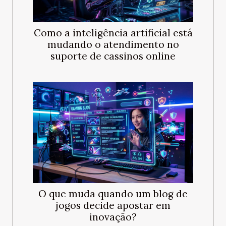
Como a inteligência artificial está
mudando o atendimento no
suporte de cassinos online
O que muda quando um blog de
jogos decide apostar em
inovação?