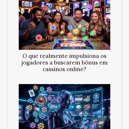
O que realmente impulsiona os
jogadores a buscarem bônus em
cassinos online?