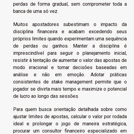
perdas de forma gradual, sem comprometer toda a
banca de uma só vez.
Muitos apostadores subestimam o impacto da
disciplina financeira e acabam excedendo seus
próprios limites quando experimentam uma sequência
de perdas ou ganhos. Manter a disciplina é
imprescindível para seguir o planejamento inicial,
resistir à tentação de aumentar o valor das apostas de
modo irracional e tomar decisões baseadas em
análise e não em emoção. Adotar práticas
consistentes de stake management permite que o
jogador se divirta mais tempo e maximize o potencial
de lucro ao longo das sessões.
Para quem busca orientação detalhada sobre como
ajustar limites de apostas, calcular o valor por rodada
ideal e prolongar o jogo de maneira estratégica,
procurar um consultor financeiro especializado em