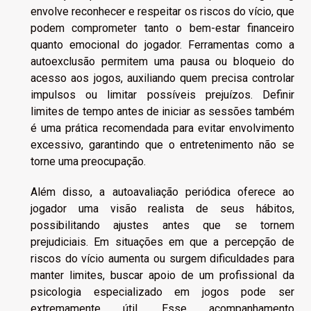
envolve reconhecer e respeitar os riscos do vício, que
podem comprometer tanto o bem-estar financeiro
quanto emocional do jogador. Ferramentas como a
autoexclusão permitem uma pausa ou bloqueio do
acesso aos jogos, auxiliando quem precisa controlar
impulsos ou limitar possíveis prejuízos. Definir
limites de tempo antes de iniciar as sessões também
é uma prática recomendada para evitar envolvimento
excessivo, garantindo que o entretenimento não se
torne uma preocupação.
Além disso, a autoavaliação periódica oferece ao
jogador uma visão realista de seus hábitos,
possibilitando ajustes antes que se tornem
prejudiciais. Em situações em que a percepção de
riscos do vício aumenta ou surgem dificuldades para
manter limites, buscar apoio de um profissional da
psicologia especializado em jogos pode ser
extremamente útil. Esse acompanhamento