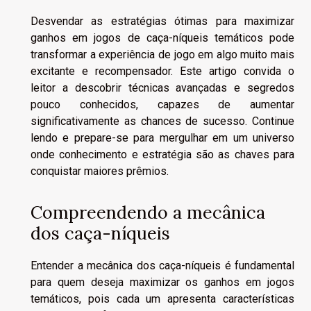
Desvendar as estratégias ótimas para maximizar
ganhos em jogos de caça-níqueis temáticos pode
transformar a experiência de jogo em algo muito mais
excitante e recompensador. Este artigo convida o
leitor a descobrir técnicas avançadas e segredos
pouco conhecidos, capazes de aumentar
significativamente as chances de sucesso. Continue
lendo e prepare-se para mergulhar em um universo
onde conhecimento e estratégia são as chaves para
conquistar maiores prêmios.
Compreendendo a mecânica
dos caça-níqueis
Entender a mecânica dos caça-níqueis é fundamental
para quem deseja maximizar os ganhos em jogos
temáticos, pois cada um apresenta características