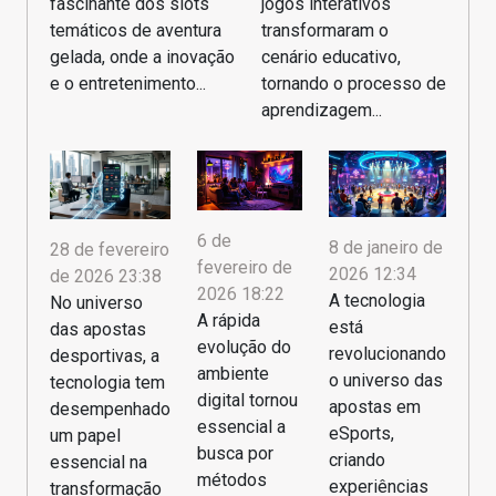
fascinante dos slots
jogos interativos
temáticos de aventura
transformaram o
gelada, onde a inovação
cenário educativo,
e o entretenimento...
tornando o processo de
aprendizagem...
6 de
8 de janeiro de
28 de fevereiro
fevereiro de
2026 12:34
de 2026 23:38
2026 18:22
A tecnologia
No universo
A rápida
está
das apostas
evolução do
revolucionando
desportivas, a
ambiente
o universo das
tecnologia tem
digital tornou
apostas em
desempenhado
essencial a
eSports,
um papel
busca por
criando
essencial na
métodos
experiências
transformação