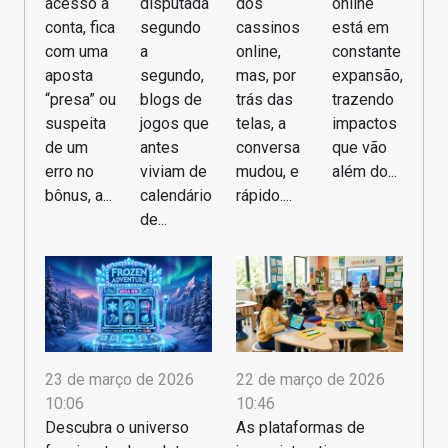
acesso à
online
disputada
dos
conta, fica
está em
segundo
cassinos
com uma
constante
a
online,
aposta
expansão,
segundo,
mas, por
“presa” ou
trazendo
blogs de
trás das
suspeita
impactos
jogos que
telas, a
de um
que vão
antes
conversa
erro no
além do...
viviam de
mudou, e
bônus, a...
calendário
rápido....
de...
23 de março de 2026
22 de março de 2026
10:06
10:46
Descubra o universo
As plataformas de