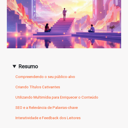
Resumo
Compreendendo o seu público-alvo
Criando Títulos Cativantes
Utilizando Multimídia para Enriquecer o Conteúdo
SEO e a Relevância de Palavras-chave
Interatividade e Feedback dos Leitores