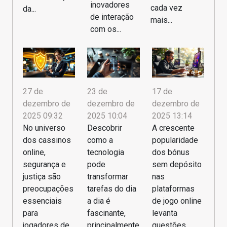
inovadores
cada vez
da...
de interação
mais...
com os...
27 de
23 de
17 de
dezembro de
dezembro de
dezembro de
2025 09:32
2025 10:04
2025 13:14
No universo
Descobrir
A crescente
dos cassinos
como a
popularidade
online,
tecnologia
dos bónus
segurança e
pode
sem depósito
justiça são
transformar
nas
preocupações
tarefas do dia
plataformas
essenciais
a dia é
de jogo online
para
fascinante,
levanta
jogadores de
principalmente
questões