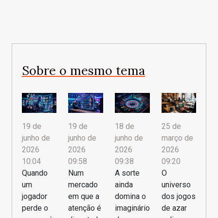
Sobre o mesmo tema
19 de
25 de
19 de
18 de
junho de
março de
junho de
junho de
2026
2026
2026
2026
10:04
09:20
09:58
09:38
Quando
O
Num
A sorte
um
universo
mercado
ainda
jogador
dos jogos
em que a
domina o
perde o
de azar
atenção é
imaginário