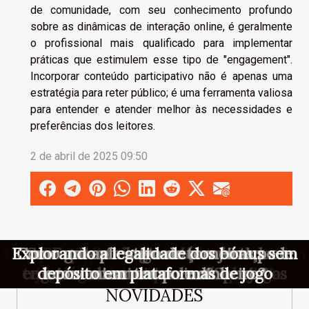
de comunidade, com seu conhecimento profundo
sobre as dinâmicas de interação online, é geralmente
o profissional mais qualificado para implementar
práticas que estimulem esse tipo de "engagement".
Incorporar conteúdo participativo não é apenas uma
estratégia para reter público; é uma ferramenta valiosa
para entender e atender melhor às necessidades e
preferências dos leitores.
2 de abril de 2025 09:50
Como os jogos de azar online influenciam
Explorando a legalidade dos bónus sem
Como otimizar o uso de plataformas de
O que muda quando um blog de jogos
Como um aplicativo de torneiras pode
Como garantir segurança e justiça em
Como as táticas de gerenciamento de
Explorando a mecânica inovadora de
Como a tecnologia está moldando o
Como a inteligência artificial está
Benefícios de usar ferramentas
Explorando novas formas de
mudando o atendimento no suporte de
engajamento online através de jogos
tecnológicas em apostas desportivas
risco redefinem a sorte nos cassinos
slots temáticos de aventura gelada
jogos interativos para educação?
depósito em plataformas de jogo
futuro das apostas em eSports?
economizar tempo e dinheiro?
decide apostar em inovação?
as redes sociais?
cassinos online?
cassinos online
online
NOVIDADES